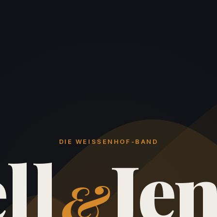
DIE WEISSENHOF-BAND
ll
Je
&